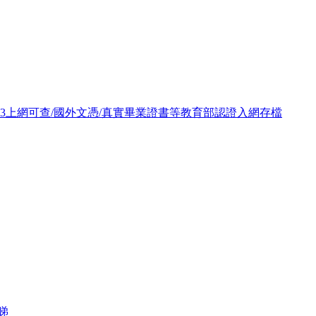
093上網可查/國外文憑/真實畢業證書等教育部認證入網存檔
睇