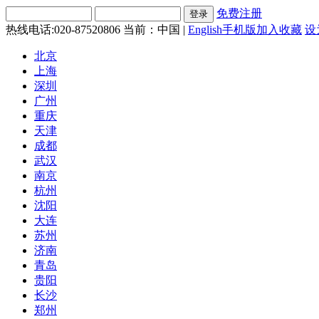
免费注册
热线电话:020-87520806
当前：中国 |
English
手机版
加入收藏
设
北京
上海
深圳
广州
重庆
天津
成都
武汉
南京
杭州
沈阳
大连
苏州
济南
青岛
贵阳
长沙
郑州