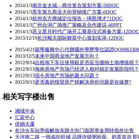
2014/1/3
南京金太城—商住复合策划方案-59DOC
2014/1/3
库车第九商业大街营销推广方案-6DOC
2014/1/3
杭州东方商城定位报告－绎凯博才71DOC
2014/1/3
广州合润广场推广策略及合作建议-40PPT
2014/1/3
巩义星月时代广场开工奠基仪式筹备方案-12DOC
2013/12/19
长沙顺天国际财富中心策划实录-12DOC
2015/4/21
留學服務中心代辦國外學歷學位認證QQ99633
2013/12/5
未来中国商业地产发展方向？
2012/9/14
出租地下车位使用权是否应当缴纳土地增值税？
2012/9/13
海南房地产市场已经进入相对稳定发展阶段吗？
2012/9/13
现今房地产市场的最大问题？
2012/9/13
是否真的指望房产税解决房价问题是在做梦?
相关写字楼出售
湘域中央
汇富中心
供销大厦
长沙火车站旁临解放东路大街门面因资金周转低价出售
天河南二路 一线临街旺铺 品牌连锁粥粉面、奶茶首选 即