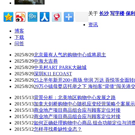
关于
长沙
写字楼
保利
资讯
博客
下载
问答
2025/8/29
北京最有人气的购物中心或将易主
2025/8/29
中海大吉巷
2025/8/29
中关村ART PARK大融城
2025/8/29
深圳K11 ECOAST
2025/8/29
25上半年新开200+商场 华润 万达 吾悦等全面
2025/8/29
29万小镇母婴店托举之下 海拍客“背债”闯关港
2015/5/13
背景分析：北美地区购物中心发展之路
2015/5/13
加拿大剑桥购物中心随机应变经营策略个案展示
2015/5/13
商业地产项目商品组合应与顾客定位对接
2015/5/12
商业地产项目商品组合应与顾客定位对接
2015/5/12
如何正确处理购物中心商品 组合功能定位与消
2015/5/12
怎样寻找希缺性业态？