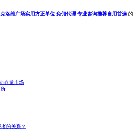
克洛维广场实用方正单位 免佣代理 专业咨询推荐自用首选
的
转向存量市场
交所
费者的关系？