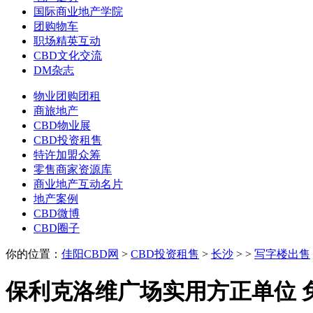
国际商业地产学院
团购物车
职场精英互动
CBD文化交流
DM杂志
物业团购团租
商旅地产
CBD物业展
CBD投资租售
特许加盟众筹
零售商家资源库
商业地产互动名片
地产案例
CBD微博
CBD圈子
你的位置：
佳阳CBD网
>
CBD投资租售
>
长沙
>
>
写字楼出售
保利克洛维广场实用方正单位 