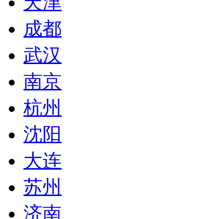
天津
成都
武汉
南京
杭州
沈阳
大连
苏州
济南