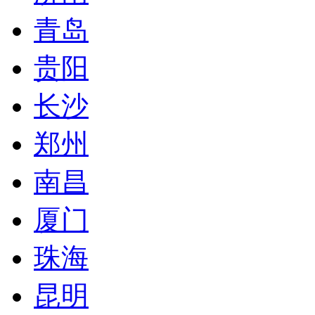
青岛
贵阳
长沙
郑州
南昌
厦门
珠海
昆明