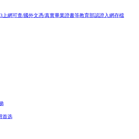
093上網可查/國外文憑/真實畢業證書等教育部認證入網存檔
睇
用首选