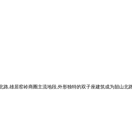
北路,雄居窑岭商圈主流地段,外形独特的双子座建筑成为韶山北