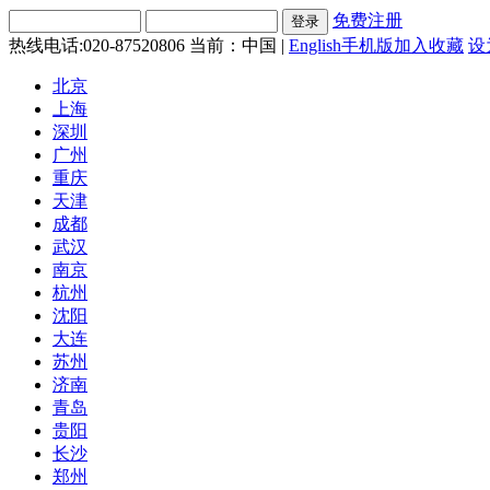
免费注册
热线电话:020-87520806
当前：中国 |
English
手机版
加入收藏
设
北京
上海
深圳
广州
重庆
天津
成都
武汉
南京
杭州
沈阳
大连
苏州
济南
青岛
贵阳
长沙
郑州