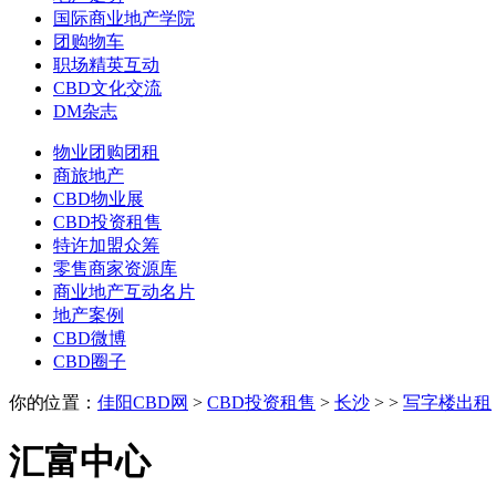
国际商业地产学院
团购物车
职场精英互动
CBD文化交流
DM杂志
物业团购团租
商旅地产
CBD物业展
CBD投资租售
特许加盟众筹
零售商家资源库
商业地产互动名片
地产案例
CBD微博
CBD圈子
你的位置：
佳阳CBD网
>
CBD投资租售
>
长沙
>
>
写字楼出租
汇富中心