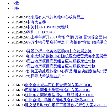
下载
问答
2025/8/29
北京最有人气的购物中心或将易主
2025/8/29
中海大吉巷
2025/8/29
中关村ART PARK大融城
2025/8/29
深圳K11 ECOAST
2025/8/29
25上半年新开200+商场 华润 万达 吾悦等全面
2025/8/29
29万小镇母婴店托举之下 海拍客“背债”闯关港
2015/5/13
背景分析：北美地区购物中心发展之路
2015/5/13
加拿大剑桥购物中心随机应变经营策略个案展示
2015/5/13
商业地产项目商品组合应与顾客定位对接
2015/5/12
商业地产项目商品组合应与顾客定位对接
2015/5/12
如何正确处理购物中心商品 组合功能定位与消
2015/5/12
怎样寻找希缺性业态？
2014/1/3
南京金太城—商住复合策划方案-59DOC
2014/1/3
库车第九商业大街营销推广方案-6DOC
2014/1/3
杭州东方商城定位报告－绎凯博才71DOC
2014/1/3
广州合润广场推广策略及合作建议-40PPT
2014/1/3
巩义星月时代广场开工奠基仪式筹备方案-12DOC