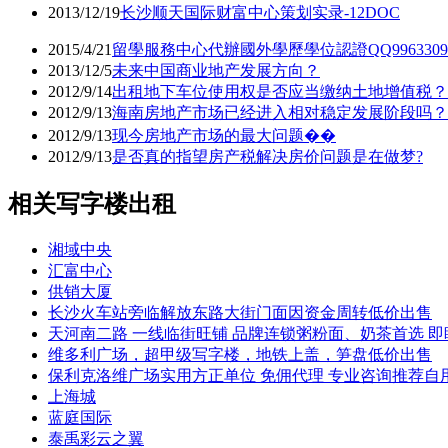
2013/12/19
长沙顺天国际财富中心策划实录-12DOC
2015/4/21
留學服務中心代辦國外學歷學位認證QQ99633
2013/12/5
未来中国商业地产发展方向？
2012/9/14
出租地下车位使用权是否应当缴纳土地增值税？
2012/9/13
海南房地产市场已经进入相对稳定发展阶段吗？
2012/9/13
现今房地产市场的最大问题��
2012/9/13
是否真的指望房产税解决房价问题是在做梦?
相关写字楼出租
湘域中央
汇富中心
供销大厦
长沙火车站旁临解放东路大街门面因资金周转低价出售
天河南二路 一线临街旺铺 品牌连锁粥粉面、奶茶首选 即
维多利广场，超甲级写字楼，地铁上盖，笋盘低价出售
保利克洛维广场实用方正单位 免佣代理 专业咨询推荐自
上海城
蓝庭国际
泰禹彩云之翼