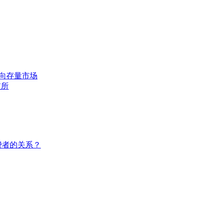
转向存量市场
交所
费者的关系？