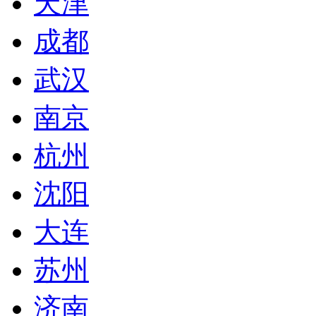
天津
成都
武汉
南京
杭州
沈阳
大连
苏州
济南