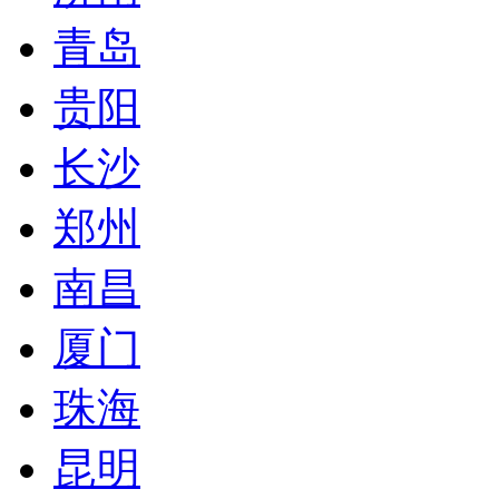
青岛
贵阳
长沙
郑州
南昌
厦门
珠海
昆明