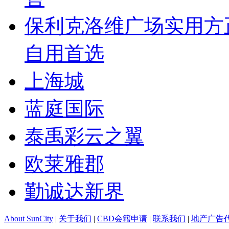
保利克洛维广场实用方
自用首选
上海城
蓝庭国际
泰禹彩云之翼
欧莱雅郡
勤诚达新界
About SunCity
|
关于我们
|
CBD会籍申请
|
联系我们
|
地产广告