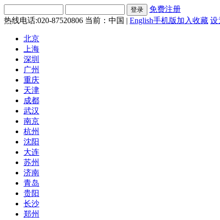
免费注册
热线电话:020-87520806
当前：中国 |
English
手机版
加入收藏
设
北京
上海
深圳
广州
重庆
天津
成都
武汉
南京
杭州
沈阳
大连
苏州
济南
青岛
贵阳
长沙
郑州