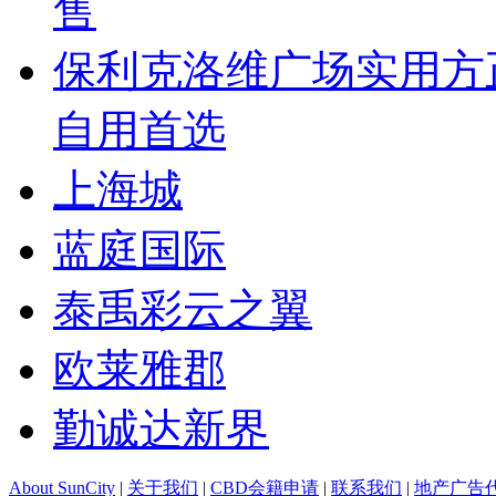
售
保利克洛维广场实用方
自用首选
上海城
蓝庭国际
泰禹彩云之翼
欧莱雅郡
勤诚达新界
About SunCity
|
关于我们
|
CBD会籍申请
|
联系我们
|
地产广告