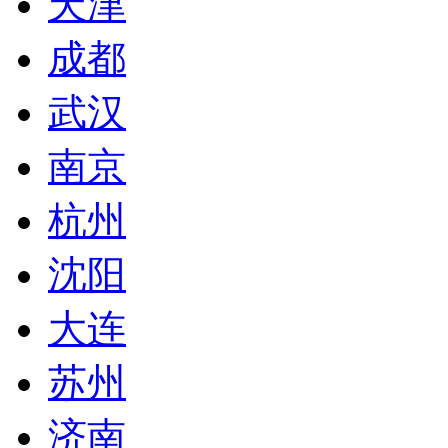
天津
成都
武汉
南京
杭州
沈阳
大连
苏州
济南