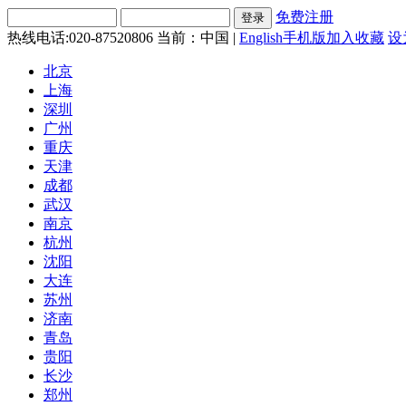
免费注册
热线电话:020-87520806
当前：中国 |
English
手机版
加入收藏
设
北京
上海
深圳
广州
重庆
天津
成都
武汉
南京
杭州
沈阳
大连
苏州
济南
青岛
贵阳
长沙
郑州