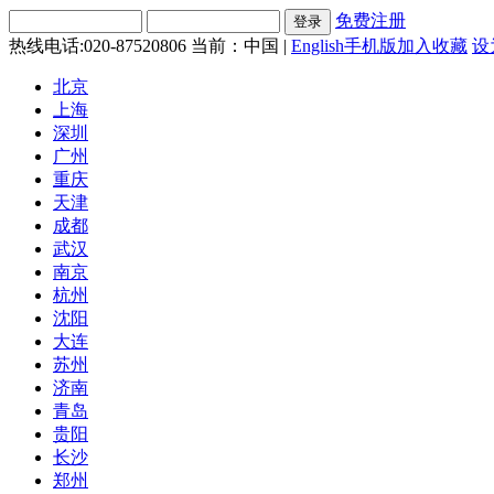
免费注册
热线电话:020-87520806
当前：中国 |
English
手机版
加入收藏
设
北京
上海
深圳
广州
重庆
天津
成都
武汉
南京
杭州
沈阳
大连
苏州
济南
青岛
贵阳
长沙
郑州