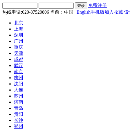
免费注册
热线电话:020-87520806
当前：中国 |
English
手机版
加入收藏
设
北京
上海
深圳
广州
重庆
天津
成都
武汉
南京
杭州
沈阳
大连
苏州
济南
青岛
贵阳
长沙
郑州