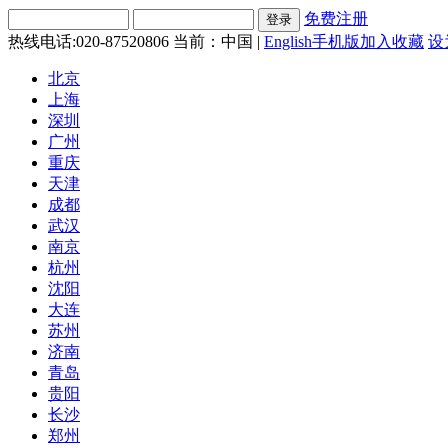
免费注册
热线电话:020-87520806
当前：中国 |
English
手机版
加入收藏
设
北京
上海
深圳
广州
重庆
天津
成都
武汉
南京
杭州
沈阳
大连
苏州
济南
青岛
贵阳
长沙
郑州