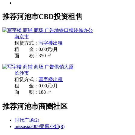
推荐河池市CBD投资租售
地铁口精装修办公
南京市
租赁方式：
写字楼出租
租 金：0.00元/月
面 积：350 ㎡
供销大厦
长沙市
租赁方式：
写字楼出租
租 金：0.00元/月
面 积：188 ㎡
推荐河池市商圈社区
时代广场(2)
missasia
2009亚裔小姐(8)