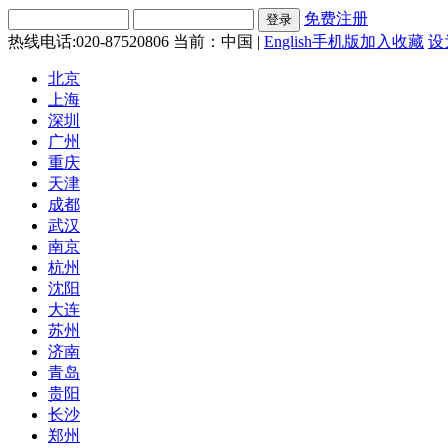
免费注册
热线电话:020-87520806
当前：中国 |
English
手机版
加入收藏
设
北京
上海
深圳
广州
重庆
天津
成都
武汉
南京
杭州
沈阳
大连
苏州
济南
青岛
贵阳
长沙
郑州