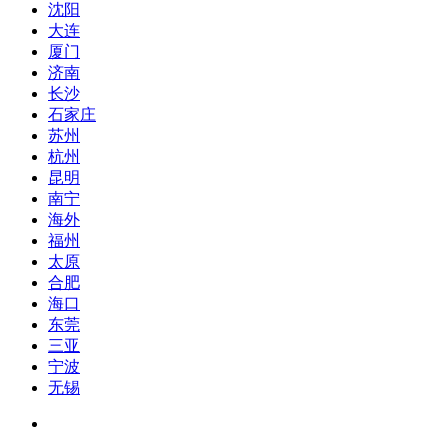
沈阳
大连
厦门
济南
长沙
石家庄
苏州
杭州
昆明
南宁
海外
福州
太原
合肥
海口
东莞
三亚
宁波
无锡