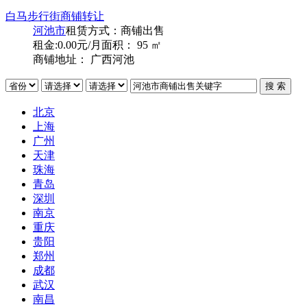
白马步行街商铺转让
河池市
租赁方式：
商铺出售
租金:0.00元/月
面积： 95 ㎡
商铺地址： 广西河池
北京
上海
广州
天津
珠海
青岛
深圳
南京
重庆
贵阳
郑州
成都
武汉
南昌