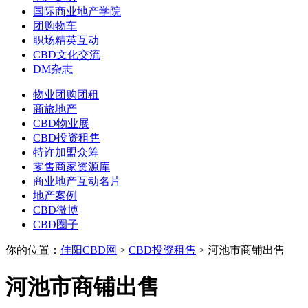
国际商业地产学院
团购物车
职场精英互动
CBD文化交流
DM杂志
物业团购团租
商旅地产
CBD物业展
CBD投资租售
特许加盟众筹
零售商家资源库
商业地产互动名片
地产案例
CBD微博
CBD圈子
你的位置：
佳阳CBD网
>
CBD投资租售
> 河池市商铺出售
河池市商铺出售