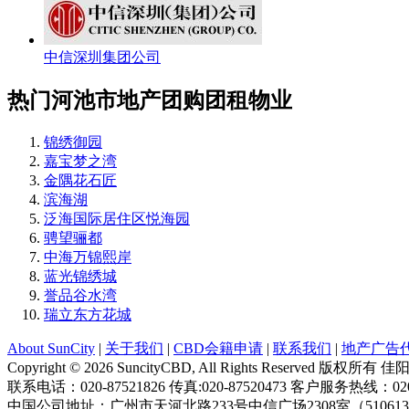
中信深圳集团公司
热门河池市地产团购团租物业
锦绣御园
嘉宝梦之湾
金隅花石匠
滨海湖
泛海国际居住区悦海园
骋望骊都
中海万锦熙岸
蓝光锦绣城
誉品谷水湾
瑞立东方花城
About SunCity
|
关于我们
|
CBD会籍申请
|
联系我们
|
地产广告
Copyright © 2026 SuncityCBD, All Rights Reserved 
联系电话：020-87521826 传真:020-87520473 客户服务热线：020-
中国公司地址：广州市天河北路233号中信广场2308室（51061