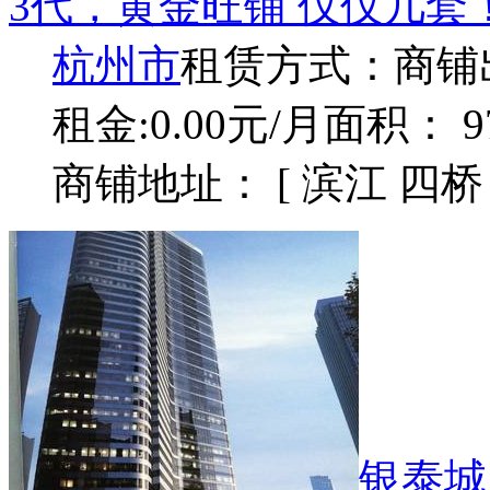
3代，黄金旺铺 仅仅几套
杭州市
租赁方式：
商铺
租金:0.00元/月
面积： 9
商铺地址： [ 滨江 四桥 
银泰城