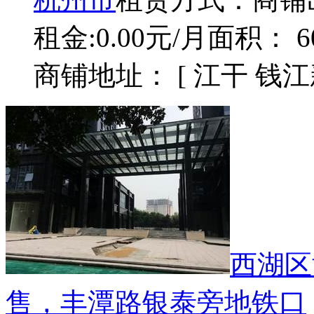
租金:0.00元/月
面积： 6
商铺地址： [ 江干 钱江
西湖区
售，丰潭路银泰旁地铁口