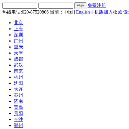
免费注册
热线电话:020-87520806
当前：中国 |
English
手机版
加入收藏
设
北京
上海
深圳
广州
重庆
天津
成都
武汉
南京
杭州
沈阳
大连
苏州
济南
青岛
贵阳
长沙
郑州