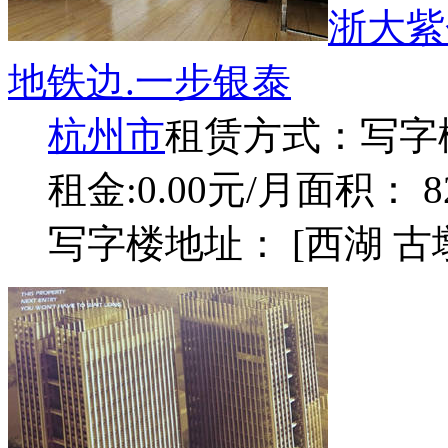
浙大紫
地铁边.一步银泰
杭州市
租赁方式：
写字
租金:0.00元/月
面积： 8
写字楼地址： [西湖 