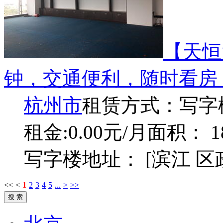
【天恒
钟，交通便利，随时看房
杭州市
租赁方式：
写字
租金:0.00元/月
面积： 1
写字楼地址： [滨江 
<<
<
1
2
3
4
5
...
>
>>