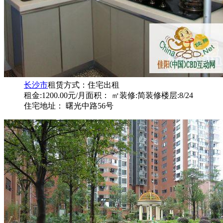
长沙市
租赁方式：
住宅出租
租金:1200.00元/月
面积： ㎡
装修:简装修
楼层:8/24
住宅地址： 曙光中路56号