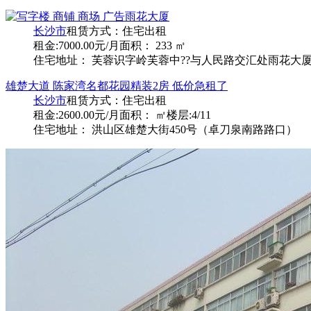
雨花大厦
长沙市
租赁方式：
住宅出租
租金:7000.00元/月
面积： 233 ㎡
住宅地址： 芙蓉识字岭芙蓉中??与人民路交汇处雨花大
雄楚大道 陈家湾名都花园精装2房 低价急租了
长沙市
租赁方式：
住宅出租
租金:2600.00元/月
面积： ㎡
楼层:4/11
住宅地址： 洪山区雄楚大街450号（卓刀泉南路路口）