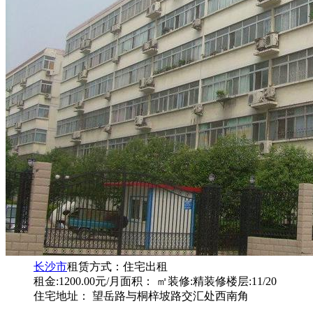
长沙市
租赁方式：
住宅出租
租金:1200.00元/月
面积： ㎡
装修:精装修
楼层:11/20
住宅地址： 望岳路与桐梓坡路交汇处西南角