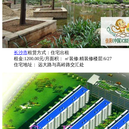
长沙市
租赁方式：
住宅出租
租金:1200.00元/月
面积： ㎡
装修:精装修
楼层:6/27
住宅地址： 远大路与高岭路交汇处