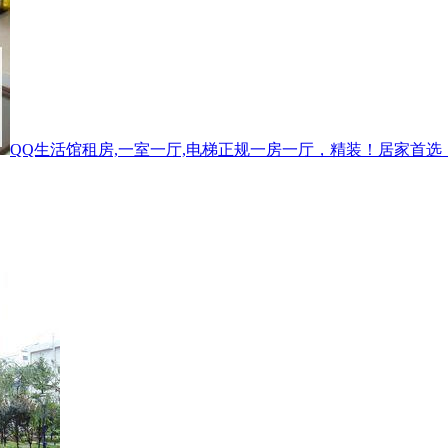
QQ生活馆租房,一室一厅,电梯正规一房一厅，精装！居家首选