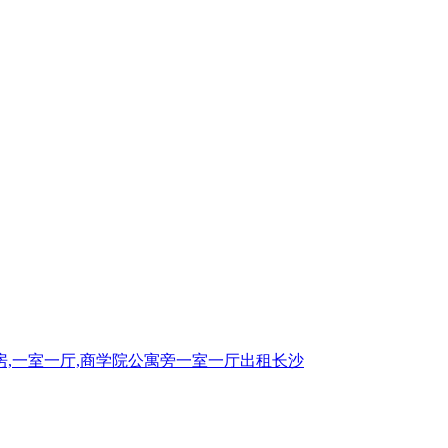
房,一室一厅,商学院公寓旁一室一厅出租长沙