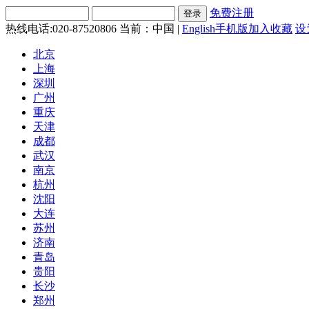
免费注册
热线电话:020-87520806
当前：中国 |
English
手机版
加入收藏
设
北京
上海
深圳
广州
重庆
天津
成都
武汉
南京
杭州
沈阳
大连
苏州
济南
青岛
贵阳
长沙
郑州