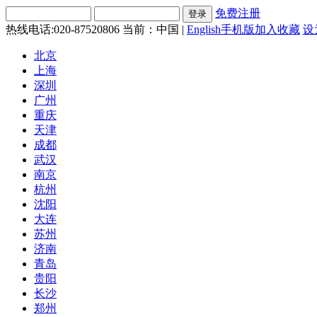
免费注册
热线电话:020-87520806
当前：中国 |
English
手机版
加入收藏
设
北京
上海
深圳
广州
重庆
天津
成都
武汉
南京
杭州
沈阳
大连
苏州
济南
青岛
贵阳
长沙
郑州