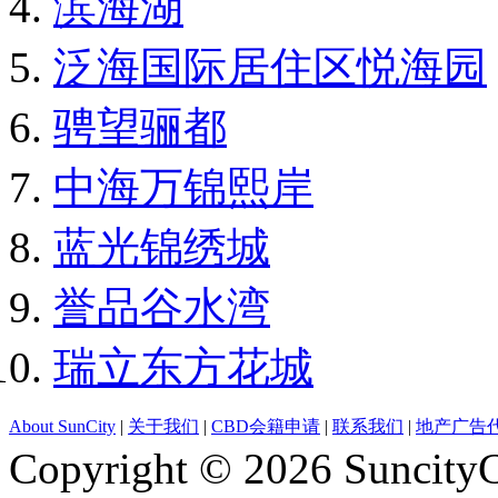
滨海湖
泛海国际居住区悦海园
骋望骊都
中海万锦熙岸
蓝光锦绣城
誉品谷水湾
瑞立东方花城
About SunCity
|
关于我们
|
CBD会籍申请
|
联系我们
|
地产广告
Copyright © 2026 Suncity