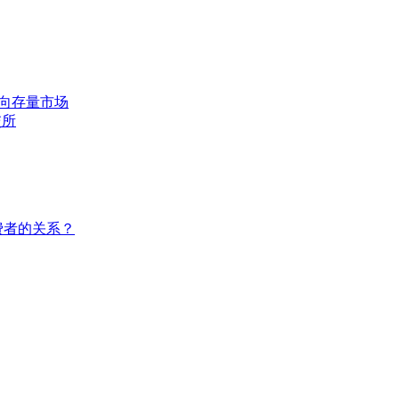
转向存量市场
交所
费者的关系？