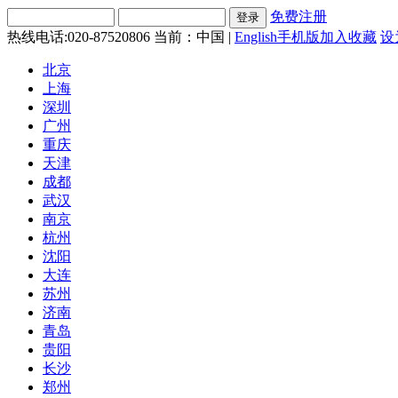
免费注册
热线电话:020-87520806
当前：中国 |
English
手机版
加入收藏
设
北京
上海
深圳
广州
重庆
天津
成都
武汉
南京
杭州
沈阳
大连
苏州
济南
青岛
贵阳
长沙
郑州