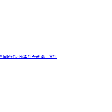
产 同城好店推荐 租金便 業主直租