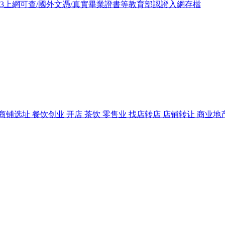
093上網可查/國外文憑/真實畢業證書等教育部認證入網存檔
铺选址 餐饮创业 开店 茶饮 零售业 找店转店 店铺转让 商业地