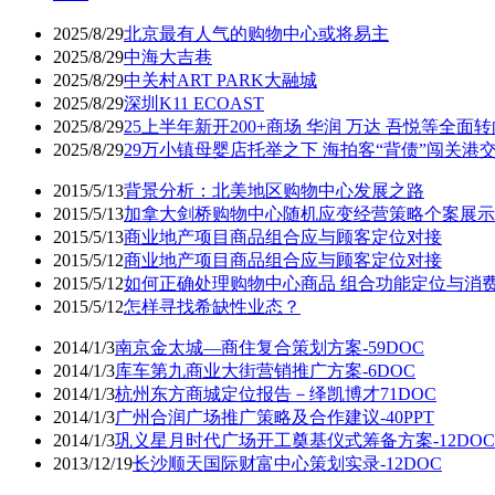
2025/8/29
北京最有人气的购物中心或将易主
2025/8/29
中海大吉巷
2025/8/29
中关村ART PARK大融城
2025/8/29
深圳K11 ECOAST
2025/8/29
25上半年新开200+商场 华润 万达 吾悦等全面
2025/8/29
29万小镇母婴店托举之下 海拍客“背债”闯关港
2015/5/13
背景分析：北美地区购物中心发展之路
2015/5/13
加拿大剑桥购物中心随机应变经营策略个案展示
2015/5/13
商业地产项目商品组合应与顾客定位对接
2015/5/12
商业地产项目商品组合应与顾客定位对接
2015/5/12
如何正确处理购物中心商品 组合功能定位与消
2015/5/12
怎样寻找希缺性业态？
2014/1/3
南京金太城—商住复合策划方案-59DOC
2014/1/3
库车第九商业大街营销推广方案-6DOC
2014/1/3
杭州东方商城定位报告－绎凯博才71DOC
2014/1/3
广州合润广场推广策略及合作建议-40PPT
2014/1/3
巩义星月时代广场开工奠基仪式筹备方案-12DOC
2013/12/19
长沙顺天国际财富中心策划实录-12DOC