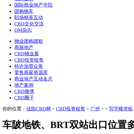
国际商业地产学院
团购物车
职场精英互动
CBD文化交流
DM杂志
物业团购团租
商旅地产
CBD物业展
CBD投资租售
特许加盟众筹
零售商家资源库
商业地产互动名片
地产案例
CBD微博
CBD圈子
你的位置：
佳阳CBD网
>
CBD投资租售
>
广州
>
>
写字楼求租
车陂地铁、BRT双站出口位置