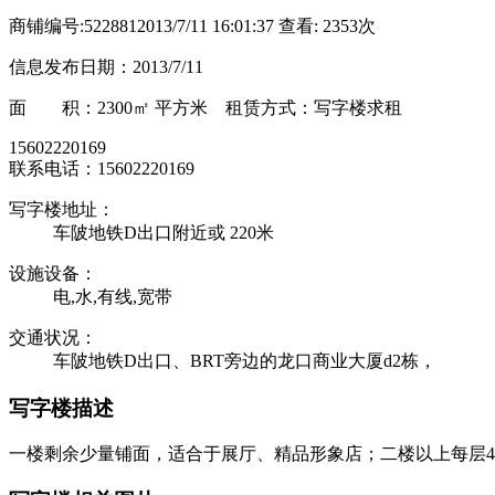
商铺编号:522881
2013/7/11 16:01:37 查看: 2353次
信息发布日期：2013/7/11
面 积：
2300㎡ 平方米
租赁方式：写字楼求租
15602220169
联系电话：15602220169
写字楼地址：
车陂地铁D出口附近或 220米
设施设备：
电,水,有线,宽带
交通状况：
车陂地铁D出口、BRT旁边的龙口商业大厦d2栋，
写字楼描述
一楼剩余少量铺面，适合于展厅、精品形象店；二楼以上每层4