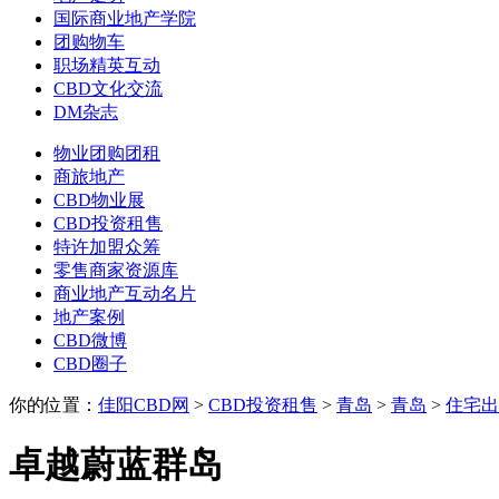
国际商业地产学院
团购物车
职场精英互动
CBD文化交流
DM杂志
物业团购团租
商旅地产
CBD物业展
CBD投资租售
特许加盟众筹
零售商家资源库
商业地产互动名片
地产案例
CBD微博
CBD圈子
你的位置：
佳阳CBD网
>
CBD投资租售
>
青岛
>
青岛
>
住宅出
卓越蔚蓝群岛