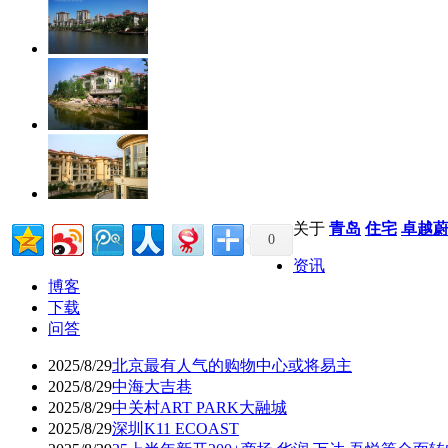
关于
青岛
住宅
卓越
0
资讯
博客
下载
问答
2025/8/29
北京最有人气的购物中心或将易主
2025/8/29
中海大吉巷
2025/8/29
中关村ART PARK大融城
2025/8/29
深圳K11 ECOAST