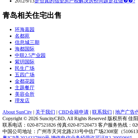
2012/9/13
是否真的指望房产税解决房价问题是在做��?
青岛相关住宅出售
环海嘉园
名都苑
信息城三期
海都国际
中联2.5产业园
紫玥国际
民生广场
五四广场
金都花园
主题餐厅
美容会所
理发店
About SunCity
|
关于我们
|
CBD会籍申请
|
联系我们
|
地产广告
Copyright © 2026 SuncityCBD, All Rights Reserved 
联系电话：020-87521826 传真:020-87520473 客户服务热线：020-
中国公司地址：广州市天河北路233号中信广场2308室（51061
粤ICP备2024337860号
增值电信业务经营许可证B2-20050665