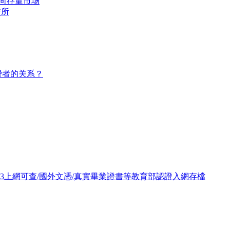
转向存量市场
交所
费者的关系？
093上網可查/國外文憑/真實畢業證書等教育部認證入網存檔