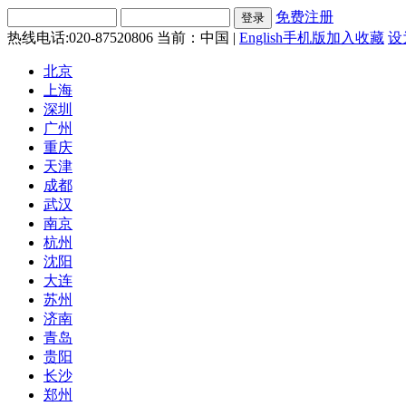
免费注册
热线电话:020-87520806
当前：中国 |
English
手机版
加入收藏
设
北京
上海
深圳
广州
重庆
天津
成都
武汉
南京
杭州
沈阳
大连
苏州
济南
青岛
贵阳
长沙
郑州