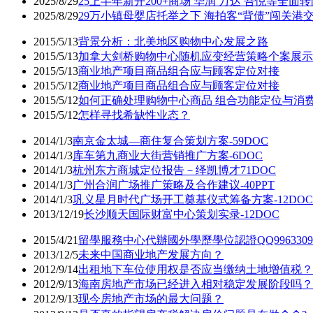
2025/8/29
25上半年新开200+商场 华润 万达 吾悦等全面
2025/8/29
29万小镇母婴店托举之下 海拍客“背债”闯关港
2015/5/13
背景分析：北美地区购物中心发展之路
2015/5/13
加拿大剑桥购物中心随机应变经营策略个案展示
2015/5/13
商业地产项目商品组合应与顾客定位对接
2015/5/12
商业地产项目商品组合应与顾客定位对接
2015/5/12
如何正确处理购物中心商品 组合功能定位与消
2015/5/12
怎样寻找希缺性业态？
2014/1/3
南京金太城—商住复合策划方案-59DOC
2014/1/3
库车第九商业大街营销推广方案-6DOC
2014/1/3
杭州东方商城定位报告－绎凯博才71DOC
2014/1/3
广州合润广场推广策略及合作建议-40PPT
2014/1/3
巩义星月时代广场开工奠基仪式筹备方案-12DOC
2013/12/19
长沙顺天国际财富中心策划实录-12DOC
2015/4/21
留學服務中心代辦國外學歷學位認證QQ99633
2013/12/5
未来中国商业地产发展方向？
2012/9/14
出租地下车位使用权是否应当缴纳土地增值税？
2012/9/13
海南房地产市场已经进入相对稳定发展阶段吗？
2012/9/13
现今房地产市场的最大问题？