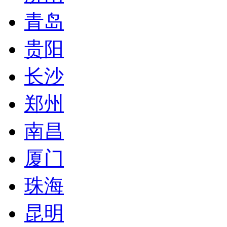
青岛
贵阳
长沙
郑州
南昌
厦门
珠海
昆明