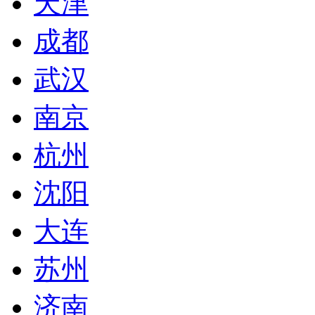
天津
成都
武汉
南京
杭州
沈阳
大连
苏州
济南