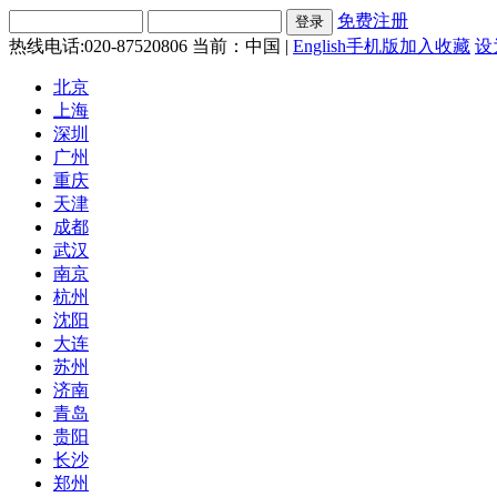
免费注册
热线电话:020-87520806
当前：中国 |
English
手机版
加入收藏
设
北京
上海
深圳
广州
重庆
天津
成都
武汉
南京
杭州
沈阳
大连
苏州
济南
青岛
贵阳
长沙
郑州