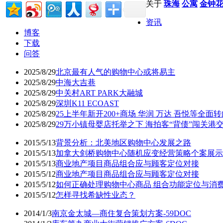
关于
珠海
公寓
金钟
资讯
博客
下载
问答
2025/8/29
北京最有人气的购物中心或将易主
2025/8/29
中海大吉巷
2025/8/29
中关村ART PARK大融城
2025/8/29
深圳K11 ECOAST
2025/8/29
25上半年新开200+商场 华润 万达 吾悦等全面
2025/8/29
29万小镇母婴店托举之下 海拍客“背债”闯关港
2015/5/13
背景分析：北美地区购物中心发展之路
2015/5/13
加拿大剑桥购物中心随机应变经营策略个案展示
2015/5/13
商业地产项目商品组合应与顾客定位对接
2015/5/12
商业地产项目商品组合应与顾客定位对接
2015/5/12
如何正确处理购物中心商品 组合功能定位与消
2015/5/12
怎样寻找希缺性业态？
2014/1/3
南京金太城—商住复合策划方案-59DOC