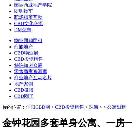
国际商业地产学院
团购物车
职场精英互动
CBD文化交流
DM杂志
物业团购团租
商旅地产
CBD物业展
CBD投资租售
特许加盟众筹
零售商家资源库
商业地产互动名片
地产案例
CBD微博
CBD圈子
你的位置：
佳阳CBD网
>
CBD投资租售
>
珠海
>
>
公寓出租
金钟花园多套单身公寓、一房