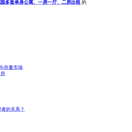
花园多套单身公寓、一房一厅、二房出租
的
转向存量市场
交所
费者的关系？