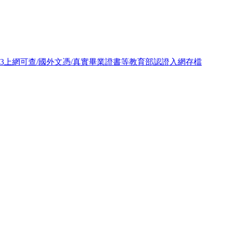
093上網可查/國外文憑/真實畢業證書等教育部認證入網存檔