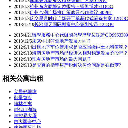
2014/1/3
库车第九商业大街营销推广方案-6DOC
2014/1/3
杭州东方商城定位报告－绎凯博才71DOC
2014/1/3
广州合润广场推广策略及合作建议-40PPT
2014/1/3
巩义星月时代广场开工奠基仪式筹备方案-12DOC
2013/12/19
长沙顺天国际财富中心策划实录-12DOC
2015/4/21
留學服務中心代辦國外學歷學位認證QQ99633
2013/12/5
未来中国商业地产发展方向？
2012/9/14
出租地下车位使用权是否应当缴纳土地增值税？
2012/9/13
海南房地产市场已经进入相对稳定发展阶段吗？
2012/9/13
现今房地产市场的最大问题？
2012/9/13
是否真的指望房产税解决房价问题是在做梦?
相关公寓出租
宝居好地坊
御景首府
翰林金寓
时代山湖海
掌控易大厦
吉大国会中心
珠都国际广场