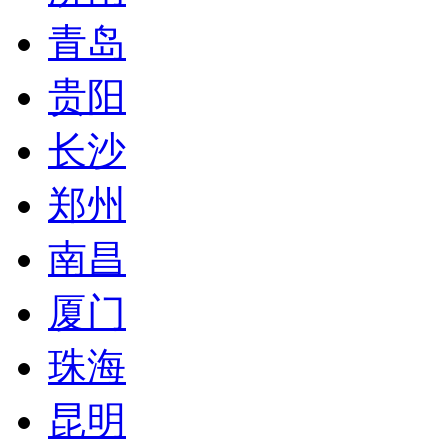
青岛
贵阳
长沙
郑州
南昌
厦门
珠海
昆明