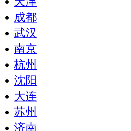
天津
成都
武汉
南京
杭州
沈阳
大连
苏州
济南