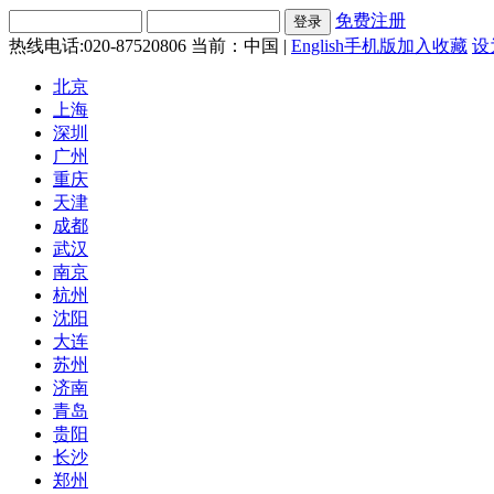
免费注册
热线电话:020-87520806
当前：中国 |
English
手机版
加入收藏
设
北京
上海
深圳
广州
重庆
天津
成都
武汉
南京
杭州
沈阳
大连
苏州
济南
青岛
贵阳
长沙
郑州