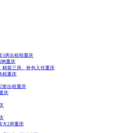
装3房出租啦重庆
租哟重庆
。精装三房。拎包入住重庆
 急租重庆
配套出租重庆
重庆
庆
庆
装大2房重庆