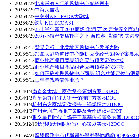
2025/8/29
北京最有人气的购物中心或将易主
2025/8/29
中海大吉巷
2025/8/29
中关村ART PARK大融城
2025/8/29
深圳K11 ECOAST
2025/8/29
25上半年新开200+商场 华润 万达 吾悦等全面
2025/8/29
29万小镇母婴店托举之下 海拍客“背债”闯关港
2015/5/13
背景分析：北美地区购物中心发展之路
2015/5/13
加拿大剑桥购物中心随机应变经营策略个案展示
2015/5/13
商业地产项目商品组合应与顾客定位对接
2015/5/12
商业地产项目商品组合应与顾客定位对接
2015/5/12
如何正确处理购物中心商品 组合功能定位与消
2015/5/12
怎样寻找希缺性业态？
2014/1/3
南京金太城—商住复合策划方案-59DOC
2014/1/3
库车第九商业大街营销推广方案-6DOC
2014/1/3
杭州东方商城定位报告－绎凯博才71DOC
2014/1/3
广州合润广场推广策略及合作建议-40PPT
2014/1/3
巩义星月时代广场开工奠基仪式筹备方案-12DOC
2013/12/19
长沙顺天国际财富中心策划实录-12DOC
2015/4/21
留學服務中心代辦國外學歷學位認證QQ99633