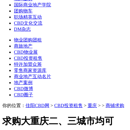
国际商业地产学院
团购物车
职场精英互动
CBD文化交流
DM杂志
物业团购团租
商旅地产
CBD物业展
CBD投资租售
特许加盟众筹
零售商家资源库
商业地产互动名片
地产案例
CBD微博
CBD圈子
你的位置：
佳阳CBD网
>
CBD投资租售
>
重庆
>
>
商铺求购
求购大重庆二、三城市均可