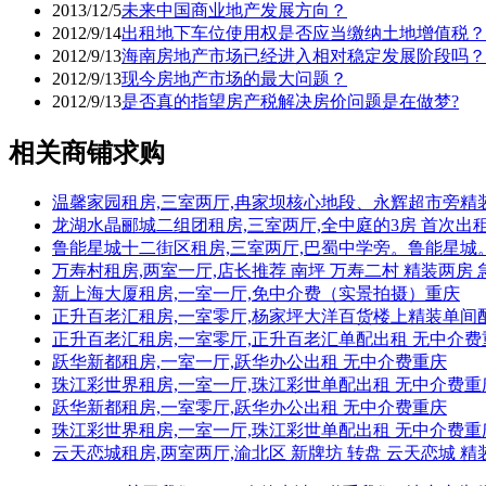
2013/12/5
未来中国商业地产发展方向？
2012/9/14
出租地下车位使用权是否应当缴纳土地增值税？
2012/9/13
海南房地产市场已经进入相对稳定发展阶段吗？
2012/9/13
现今房地产市场的最大问题？
2012/9/13
是否真的指望房产税解决房价问题是在做梦?
相关商铺求购
温馨家园租房,三室两厅,冉家坝核心地段、永辉超市旁精
龙湖水晶郦城二组团租房,三室两厅,全中庭的3房 首次出
鲁能星城十二街区租房,三室两厅,巴蜀中学旁。鲁能星城
万寿村租房,两室一厅,店长推荐 南坪 万寿二村 精装两房
新上海大厦租房,一室一厅,免中介费（实景拍摄）重庆
正升百老汇租房,一室零厅,杨家坪大洋百货楼上精装单间
正升百老汇租房,一室零厅,正升百老汇单配出租 无中介费
跃华新都租房,一室一厅,跃华办公出租 无中介费重庆
珠江彩世界租房,一室一厅,珠江彩世单配出租 无中介费重
跃华新都租房,一室零厅,跃华办公出租 无中介费重庆
珠江彩世界租房,一室一厅,珠江彩世单配出租 无中介费重
云天恋城租房,两室两厅,渝北区 新牌坊 转盘 云天恋城 精