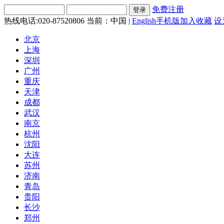
免费注册
热线电话:020-87520806
当前：中国 |
English
手机版
加入收藏
设
北京
上海
深圳
广州
重庆
天津
成都
武汉
南京
杭州
沈阳
大连
苏州
济南
青岛
贵阳
长沙
郑州