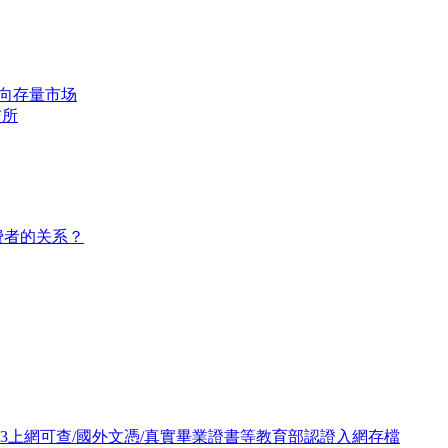
转向存量市场
交所
费者的关系？
093上網可查/國外文憑/真實畢業證書等教育部認證入網存檔