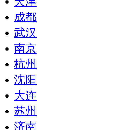
天津
成都
武汉
南京
杭州
沈阳
大连
苏州
济南