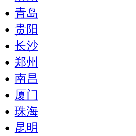
青岛
贵阳
长沙
郑州
南昌
厦门
珠海
昆明